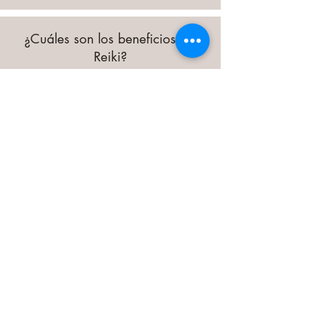
¿Cuáles son los beneficios del
Reiki?
Estudios documentados han
demostrado que su respiración,
frecuencia cardíaca y presión
arterial pueden mejorar.
Mejora del estado de ánimo y
el bienestar emocional.
Reducción del estrés, mayor
relajación y mejor sueño.