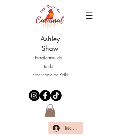
Ashley
Shaw
Practicante de
Reiki
Practicante de Reiki
Iniciar sesión